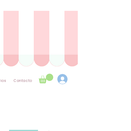
icionales ✿
ios
Contacto