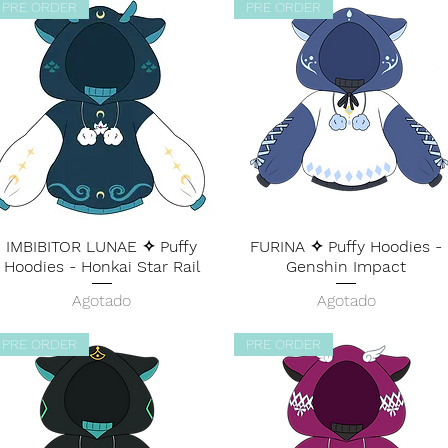
PRE ORDER
PRE ORDER
IMBIBITOR LUNAE ✧ Puffy
FURINA ✧ Puffy Hoodies -
Hoodies - Honkai Star Rail
Genshin Impact
Agotado
Agotado
PRE ORDER
PRE ORDER