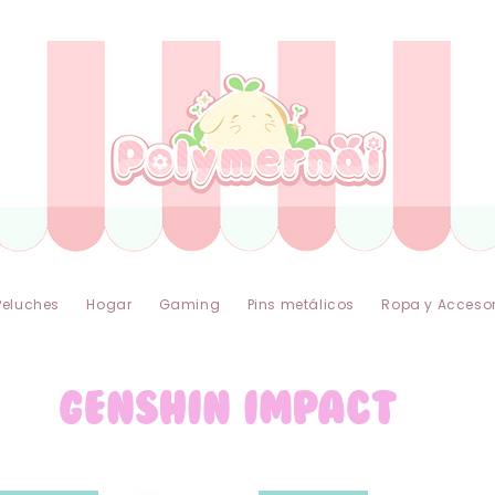
s express a todo el mundo sin aduanas ni tarifas ad
Peluches
Hogar
Gaming
Pins metálicos
Ropa y Accesor
genshin impact